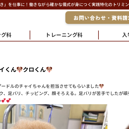
き」を仕事に！働きながら確かな儀式が身につく実践特化のトリミ
ング科
トレーニング科
入
イくん
クロくん
プードルのチャイちゃんを担当させてもらいました
ック、足バリ、チッピング、顔そろえる。足バリが苦手でしたが頑
う