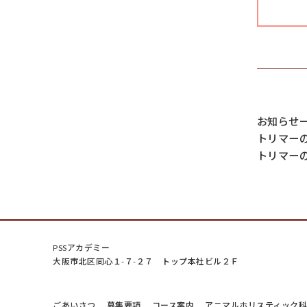
お知らせ
トリマー
トリマー
PSSアカデミー
大阪市北区同心１-７-２７ トップ本社ビル２Ｆ
ごあいさつ
募集要項
コース案内
アニマルホリスティック