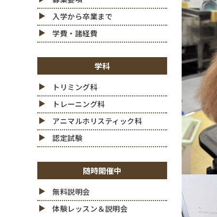
入学から卒業まで
学費・諸経費
学科
トリミング科
トレーニング科
アニマルホリスティック科
認定試験
随時開催中
無料説明会
体験レッスン＆説明会