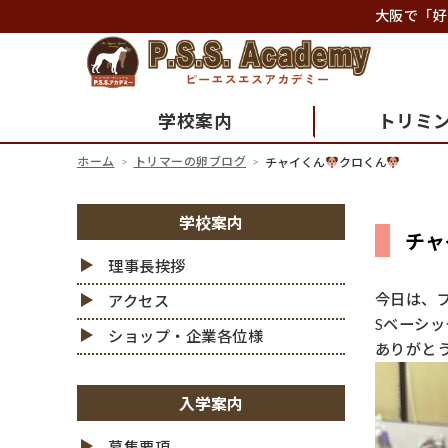
大阪で「好
学校案内
トリミ
ホーム
トリマーの卵ブログ
チャイくん
クロくん
学校案内
チャ
理事長挨拶
今日は、
アクセス
Sベーシ
ショップ・企業各位様
ありがと
入学案内
募集要項