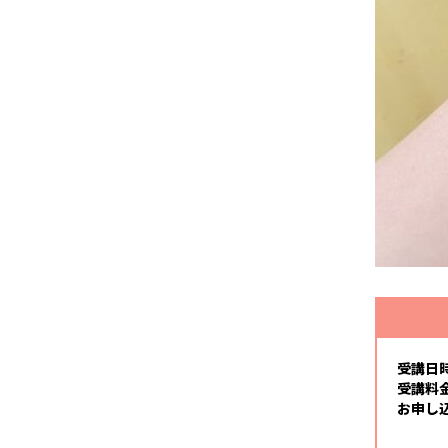
受講日
受講料
お申し