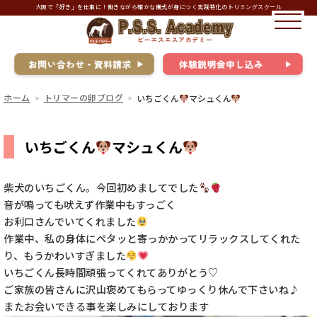
大阪で「好き」を仕事に！働きながら確かな儀式が身につく実践特化のトリミングスクール
ホーム
トリマーの卵ブログ
いちごくん
マシュくん
いちごくん
マシュくん
柴犬のいちごくん。今回初めましてでした
音が鳴っても吠えず作業中もすっごく
お利口さんでいてくれました
作業中、私の身体にペタッと寄っかかってリラックスしてくれた
り、もうかわいすぎました
いちごくん長時間頑張ってくれてありがとう♡
ご家族の皆さんに沢山褒めてもらってゆっくり休んで下さいね♪
またお会いできる事を楽しみにしております