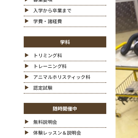
入学から卒業まで
学費・諸経費
学科
トリミング科
トレーニング科
アニマルホリスティック科
認定試験
随時開催中
無料説明会
体験レッスン＆説明会