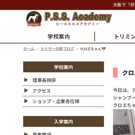
大阪で「好
学校案内
トリミ
ホーム
トリマーの卵ブログ
クロエちゃん
学校案内
クロ
理事長挨拶
今日は、
アクセス
シャンプ
ショップ・企業各位様
クロエち
入学案内
募集要項